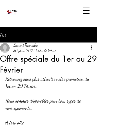
Post
Laurent Tournadre
30 janv. 2024
1 min de lecture
Offre spéciale du 1er au 29
Février
Retrouvez sans plus attendre notre promotion du 
1er au 29 Février.
Nous sommes disponibles pour tous types de 
renseignements.
A très vite.